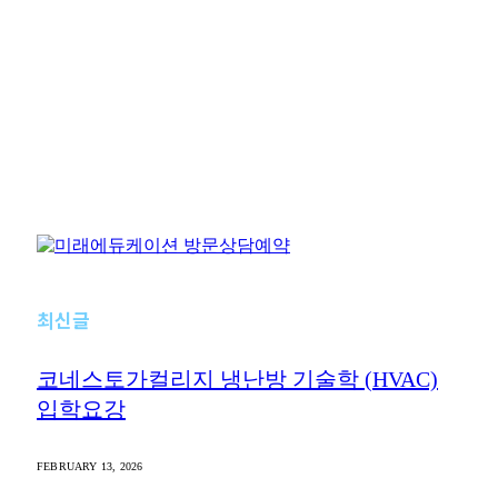
(초 중 고)
JANUARY 28, 2026
미래에듀케이션은 밝은 미래를 위한 값진 서비스를 제
공합니다.
Since 2007
업체명:
미래에듀케이션
사업자등록번호:
458-12-02326
주소:
서울 서초구 강남대로 381 두산베어스텔 1004호
전화문의:
02-6012-1180
이메일:
cs@miraeducation.com
Instagram
Vimeo
YouTube
RSS
미래에듀케이션 캐나다 협력지사
밴쿠버 오피스
Unit 1250, 789 West Pender St, Vancouver BC