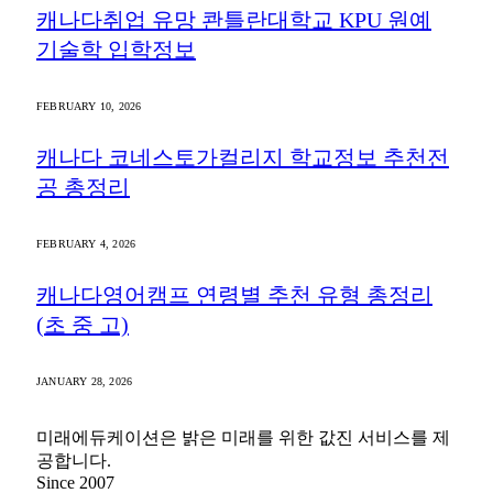
토론토 오피스
Suite 405, 1240 Bay Street, Toronto ON
© 2026 COPYRIGHT Mirae Education ALL RIGHTS
RESERVED.
고객센터
서비스 이용약관
개인정보 처리방침
Submit
Type above and press
Enter
to search. Press
Esc
to cancel.