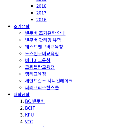
2018
2017
2016
조기유학
밴쿠버 조기유학 안내
밴쿠버 관리형 유학
웨스트밴쿠버교육청
노스밴쿠버교육청
버나비교육청
코퀴틀람교육청
랭리교육청
세인트존스 샤니건레이크
써리크리스찬스쿨
대학진학
BC 밴쿠버
BCIT
KPU
VCC