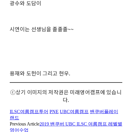
광수와 도담이
시연이는 선생님을 졸졸졸~~
용재와 도헌이 그리고 현우.
ⓒ상기 이미지의 저작권은 미래영어캠프에 있습니
다.
ILSC여름캠프투어
PNE
UBC여름캠프
밴쿠버플레이
랜드
Previous Article
2019 밴쿠버 UBC ILSC 여름캠프 레벨별
영어수업