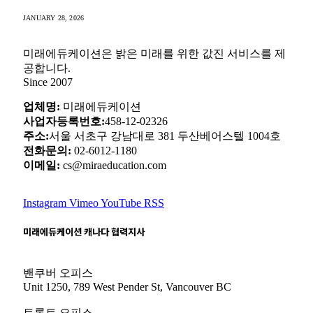
밴쿠버 오피스
Unit 1250, 789 West Pender St, Vancouver BC
토론토 오피스
Suite 405, 1240 Bay Street, Toronto ON
© 2026 COPYRIGHT Mirae Education ALL RIGHTS
RESERVED.
고객센터
서비스 이용약관
개인정보 처리방침
Submit
Type above and press
Enter
to search. Press
Esc
to cancel.