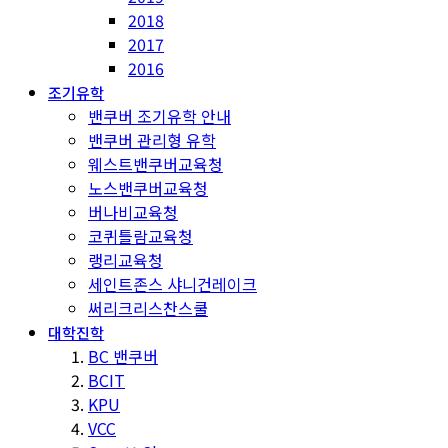
2018
2017
2016
조기유학
밴쿠버 조기유학 안내
밴쿠버 관리형 유학
웨스트밴쿠버교육청
노스밴쿠버교육청
버나비교육청
코퀴틀람교육청
랭리교육청
세인트존스 샤니건레이크
써리크리스찬스쿨
대학진학
BC 밴쿠버
BCIT
KPU
VCC