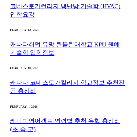
캐나다영어캠프 연령별 추천 유형 총정리
(초 중 고)
JANUARY 28, 2026
미래에듀케이션은 밝은 미래를 위한 값진 서비스를 제
공합니다.
Since 2007
업체명:
미래에듀케이션
사업자등록번호:
458-12-02326
주소:
서울 서초구 강남대로 381 두산베어스텔 1004호
전화문의:
02-6012-1180
이메일:
cs@miraeducation.com
Instagram
Vimeo
YouTube
RSS
미래에듀케이션 캐나다 협력지사