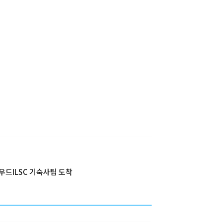
우드ILSC 기숙사팀 도착