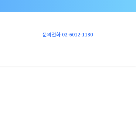
Instagram
YouTube
RSS
Vimeo
문의전화 02-6012-1180