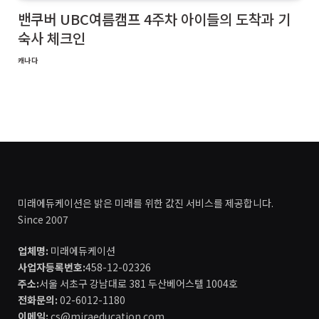
밴쿠버 UBC여름캠프 4주차 아이들의 도착과 기
숙사 체크인
캐나다
미래에듀케이션은 밝은 미래를 위한 값진 서비스를 제공합니다.
Since 2007
업체명:
미래에듀케이션
사업자등록번호:
458-12-02326
주소:
서울 서초구 강남대로 381 두산베어스텔 1004호
전화문의:
02-6012-1180
이메일:
cs@miraeducation.com