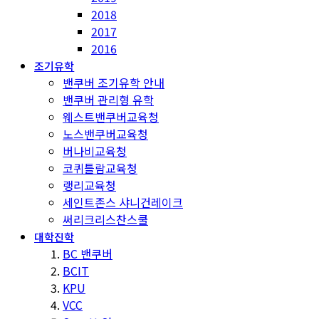
2018
2017
2016
조기유학
밴쿠버 조기유학 안내
밴쿠버 관리형 유학
웨스트밴쿠버교육청
노스밴쿠버교육청
버나비교육청
코퀴틀람교육청
랭리교육청
세인트존스 샤니건레이크
써리크리스찬스쿨
대학진학
BC 밴쿠버
BCIT
KPU
VCC