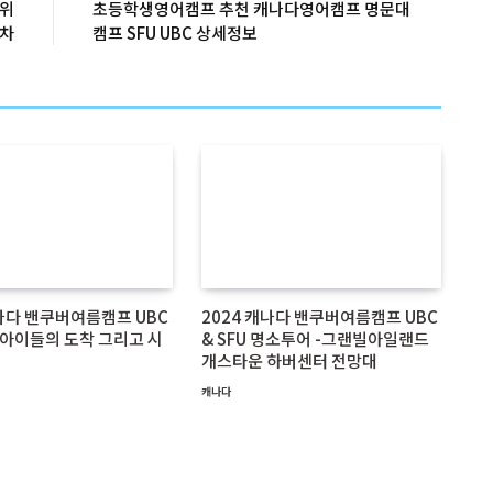
 위
초등학생영어캠프 추천 캐나다영어캠프 명문대
절차
캠프 SFU UBC 상세정보
캐나다 밴쿠버여름캠프 UBC
2024 캐나다 밴쿠버여름캠프 UBC
기 아이들의 도착 그리고 시
& SFU 명소투어 -그랜빌아일랜드
개스타운 하버센터 전망대
캐나다