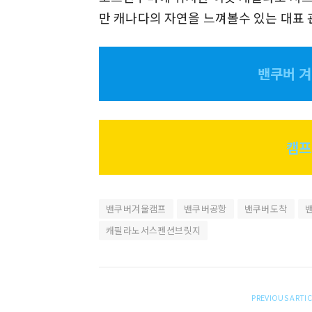
만 캐나다의 자연을 느껴볼수 있는 대표
밴쿠버 
캠프
밴쿠버겨울캠프
밴쿠버공항
밴쿠버도착
캐필라노서스펜션브릿지
PREVIOUS ARTI