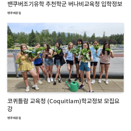
밴쿠버조기유학 추천학군 버나비교육청 입학정보
밴쿠버공립
코퀴틀람 교육청 (Coquitlam)학교정보 모집요
강
밴쿠버공립