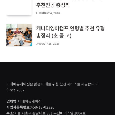
추천전공 총정리
FEBRUARY 4, 2026
캐나다영어캠프 연령별 추천 유형
총정리 (초 중 고)
JANUARY 28, 2026
미래에듀케이션은 밝은 미래를 위한 값진 서비스를 제공합니다.
Since 2007
업체명:
미래에듀케이션
사업자등록번호:
458-12-02326
주소:
서울 서초구 강남대로 381 두산베어스텔 1004호