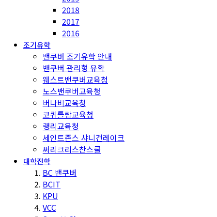
2018
2017
2016
조기유학
밴쿠버 조기유학 안내
밴쿠버 관리형 유학
웨스트밴쿠버교육청
노스밴쿠버교육청
버나비교육청
코퀴틀람교육청
랭리교육청
세인트존스 샤니건레이크
써리크리스찬스쿨
대학진학
BC 밴쿠버
BCIT
KPU
VCC