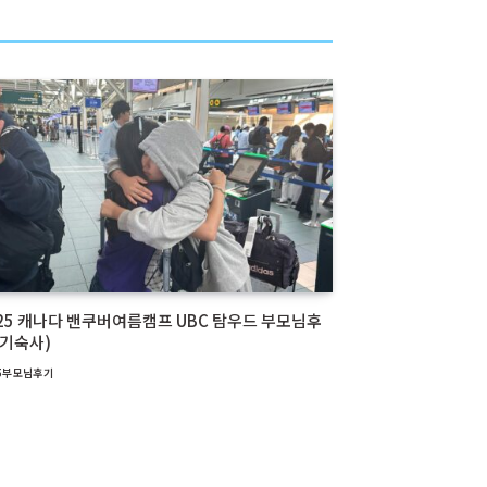
25 캐나다 밴쿠버여름캠프 UBC 탐우드 부모님후
(기숙사)
25부모님후기