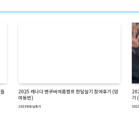
이들
2025 캐나다 밴쿠버여름캠프 한달살기 참여후기 (엄
20
마동반)
기 
2025부모님후기
20