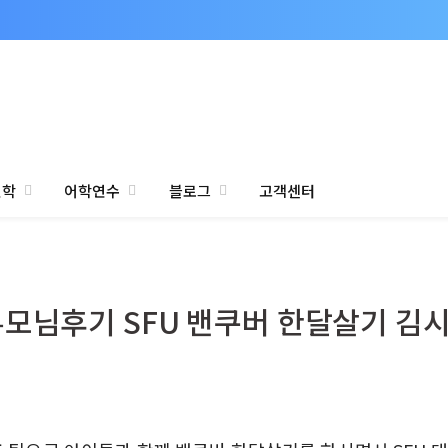
진학
어학연수
블로그
고객센터
부모님후기 SFU 밴쿠버 한달살기 김