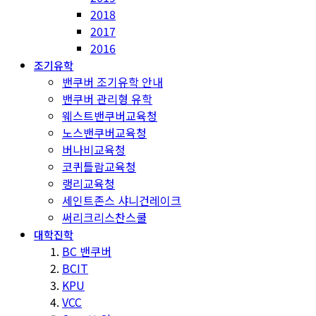
2018
2017
2016
조기유학
밴쿠버 조기유학 안내
밴쿠버 관리형 유학
웨스트밴쿠버교육청
노스밴쿠버교육청
버나비교육청
코퀴틀람교육청
랭리교육청
세인트존스 샤니건레이크
써리크리스찬스쿨
대학진학
BC 밴쿠버
BCIT
KPU
VCC