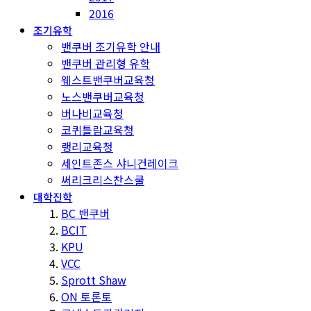
2016
조기유학
밴쿠버 조기유학 안내
밴쿠버 관리형 유학
웨스트밴쿠버교육청
노스밴쿠버교육청
버나비교육청
코퀴틀람교육청
랭리교육청
세인트존스 샤니건레이크
써리크리스찬스쿨
대학진학
BC 밴쿠버
BCIT
KPU
VCC
Sprott Shaw
ON 토론토