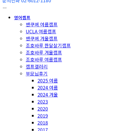
문의전화 02-6012-1180
영어캠프
밴쿠버 여름캠프
UCLA 여름캠프
밴쿠버 겨울캠프
조호바루 한달살기캠프
조호바루 겨울캠프
조호바루 여름캠프
캠프갤러리
부모님후기
2025 여름
2024 여름
2024 겨울
2023
2020
2019
2018
2017