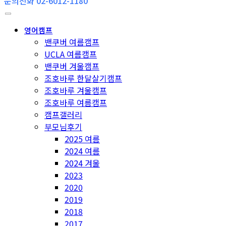
문의전화 02-6012-1180
영어캠프
밴쿠버 여름캠프
UCLA 여름캠프
밴쿠버 겨울캠프
조호바루 한달살기캠프
조호바루 겨울캠프
조호바루 여름캠프
캠프갤러리
부모님후기
2025 여름
2024 여름
2024 겨울
2023
2020
2019
2018
2017