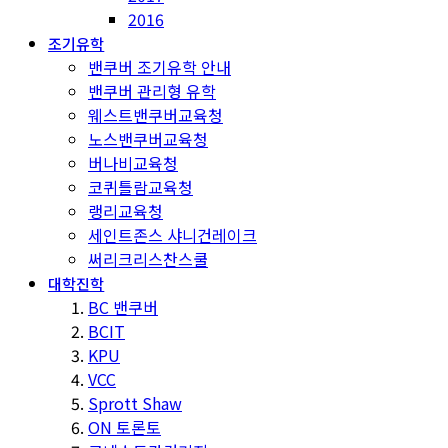
2016
조기유학
밴쿠버 조기유학 안내
밴쿠버 관리형 유학
웨스트밴쿠버교육청
노스밴쿠버교육청
버나비교육청
코퀴틀람교육청
랭리교육청
세인트존스 샤니건레이크
써리크리스찬스쿨
대학진학
BC 밴쿠버
BCIT
KPU
VCC
Sprott Shaw
ON 토론토