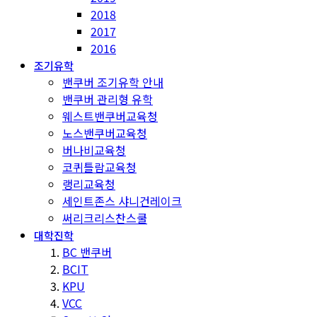
2018
2017
2016
조기유학
밴쿠버 조기유학 안내
밴쿠버 관리형 유학
웨스트밴쿠버교육청
노스밴쿠버교육청
버나비교육청
코퀴틀람교육청
랭리교육청
세인트존스 샤니건레이크
써리크리스찬스쿨
대학진학
BC 밴쿠버
BCIT
KPU
VCC