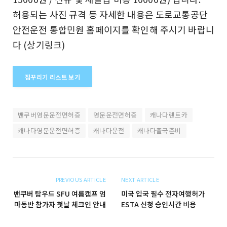
허용되는 사진 규격 등 자세한 내용은 도로교통공단
안전운전 통합민원 홈페이지를 확인해 주시기 바랍니
다 (상기링크)
짐꾸리기 리스트 보기
밴쿠버영문운전면허증
영문운전면허증
캐나다렌트카
캐나다영문운전면허증
캐나다운전
캐나다출국준비
PREVIOUS ARTICLE
NEXT ARTICLE
밴쿠버 탐우드 SFU 여름캠프 엄
미국 입국 필수 전자여행허가
마동반 참가자 첫날 체크인 안내
ESTA 신청 승인시간 비용