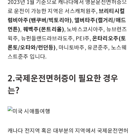
2023년 1월 기준으로 캐나다에서 영문운전면허증으
로 운전이 가능한 지역은 서스캐처원주,
브리티시컬
럼비아주(밴쿠버/빅토리아)
,
앨버타주(캘거리/애드
먼튼)
,
퀘벡주(몬트리올)
, 노바스코시아주, 뉴브런즈
윅주, 뉴펀들랜드라브라도주, PEI주,
온타리오주(토
론토/오타와/런던등)
, 마니토바주, 유콘준주, 노스웨
스트준주 입니다.
2.국제운전면허증이 필요한 경우
는?
캐나다 전지역 혹은 대부분의 지역에서 국제운전면허