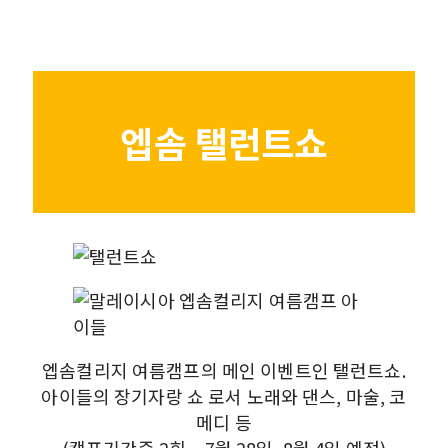
엡솜 탤런트쇼
엡솜컬리지 여름캠프의 메인 이벤트인 탤런트쇼.
아이들의 장기자랑 쇼 로서 노래와 댄스, 마술, 코
메디 등
(캠프기간중 2회 – 7월 28일, 8월 4일 예정)