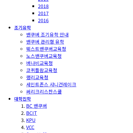
2018
2017
2016
조기유학
밴쿠버 조기유학 안내
밴쿠버 관리형 유학
웨스트밴쿠버교육청
노스밴쿠버교육청
버나비교육청
코퀴틀람교육청
랭리교육청
세인트존스 샤니건레이크
써리크리스찬스쿨
대학진학
BC 밴쿠버
BCIT
KPU
VCC