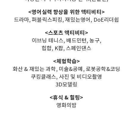
<영어실력 향상을 위한 액티비티>
드라마, 퍼블릭스피킹, 재밌는영어, DoE리더쉽
<스포츠 액티비티>
이브닝 테니스, 배드민턴, 농구,
힙합, K팝, 스페인댄스
<체험학습>
화산 & 재밌는 과학, 미술&공예, 로봇공학&코딩
쿠킹클래스, 사진 및 비디오촬영
3D모델링
<휴식 & 힐링>
영화의밤